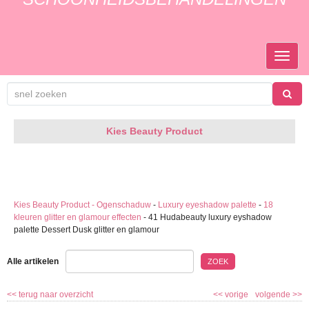
TOGGL
NAVIGA
Kies Beauty Product
Kies Beauty Product - Ogenschaduw
-
Luxury eyeshadow palette
-
18
kleuren glitter en glamour effecten
-
41 Hudabeauty luxury eyshadow
palette Dessert Dusk glitter en glamour
Alle artikelen
ZOEK
<<
terug naar overzicht
<<
vorige
volgende
>>