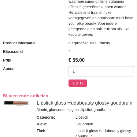
waarmee super glitter en glamour
effecten gecreëerd kunnen worden.
Het palette is fraai en luxe
vormgegeven en onmisbare must have
voor elke beauty. Voor iedere
gelegenheid en ook leuk om als luxe
kado te geven.
Product informatie
dierproefvrij, natuurbasis.
Bijpassend
4
€
55,00
Prijs
Aantal:
BESTEL
Bijpassende artikelen
Lipstick gloss Hudabeauty glossy goudbruin
Mooie, glansende lipgloss lipstick goudbruin.
Categorie
:
Lipstick
Kleur
:
Goudbruin
Titel
:
Lipstick gloss Hudabeauty glossy
goudbruin