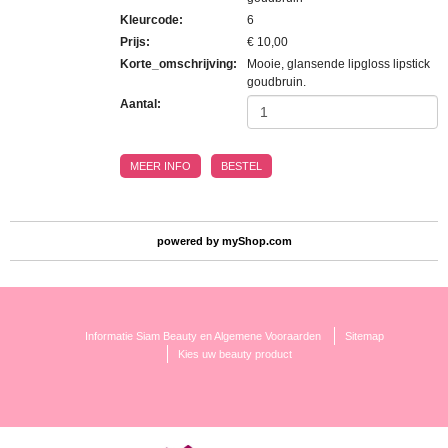
Kleurcode
:
6
Prijs
:
€ 10,00
Korte_omschrijving
:
Mooie, glansende lipgloss lipstick
goudbruin.
Aantal:
MEER INFO
BESTEL
powered by
myShop.com
Informatie Siam Beauty en Algemene Vooraarden
Sitemap
Kies uw beauty product