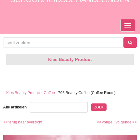
TOGGL
NAVIGA
Kies Beauty Product
Kies Beauty Product - Coffee
-
705 Beauty Coffee (Coffee Room)
Alle artikelen
ZOEK
<<
terug naar overzicht
<<
vorige
volgende
>>