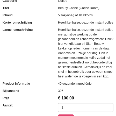
Categorie
Coffee
Titel
Beauty Coffee (Coffee Room)
Inhoud
5 zakje/bag of 10 stk/Pcs
Korte_omschrijving
Heerlijke thaise, gezonde instant coffee
Lange_omschrijving
Heerlijke thaise, gezonde instant coffee
met gunstige werking op de
gezondheid en lichaamsgewicht. Uniek
hier verkrijgbaar bij Siam Beauty.
Lekker op ieder moment van de dag.
Aanbevolen 1 zakje per dag. Ook te
mengen met normale koffie zodat het
gezondheidseffect wordt bevorderd bij
het koffie drinken. Gemakkelijk en zeer
snel in het gebruik door gewoon simpel
heet water toe te voegen in een kop.
Product informatie
40 gezonde ingrediënten
Bijpassend
306
€
100,00
Prijs
Aantal: