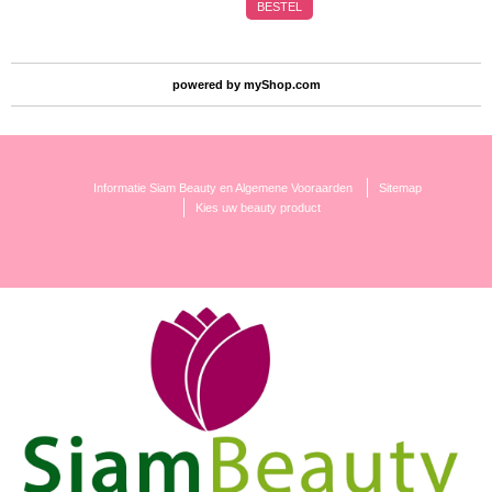
BESTEL
powered by
myShop.com
Informatie Siam Beauty en Algemene Vooraarden
Sitemap
Kies uw beauty product