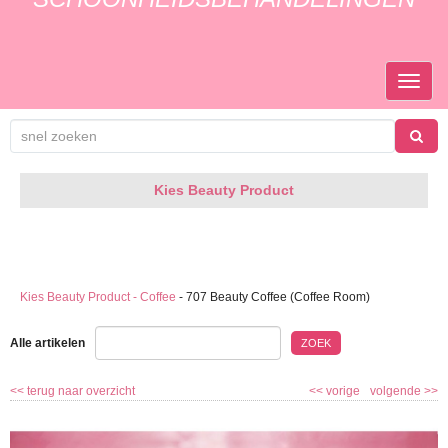
TOGGL
NAVIGA
Kies Beauty Product
Kies Beauty Product - Coffee
-
707 Beauty Coffee (Coffee Room)
Alle artikelen
ZOEK
<<
terug naar overzicht
<<
vorige
volgende
>>