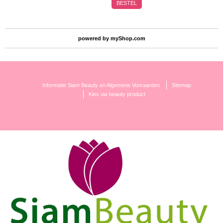
BESTEL
powered by
myShop.com
Informatie Siam Beauty en Algemene Vooraarden
Sitemap
Kies uw beauty product