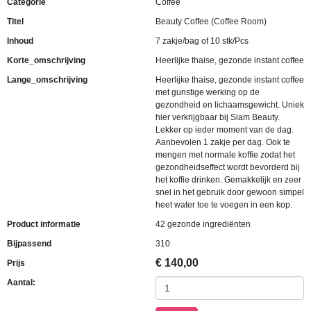
Categorie
Coffee
Titel
Beauty Coffee (Coffee Room)
Inhoud
7 zakje/bag of 10 stk/Pcs
Korte_omschrijving
Heerlijke thaise, gezonde instant coffee
Lange_omschrijving
Heerlijke thaise, gezonde instant coffee
met gunstige werking op de
gezondheid en lichaamsgewicht. Uniek
hier verkrijgbaar bij Siam Beauty.
Lekker op ieder moment van de dag.
Aanbevolen 1 zakje per dag. Ook te
mengen met normale koffie zodat het
gezondheidseffect wordt bevorderd bij
het koffie drinken. Gemakkelijk en zeer
snel in het gebruik door gewoon simpel
heet water toe te voegen in een kop.
Product informatie
42 gezonde ingrediënten
Bijpassend
310
€
140,00
Prijs
Aantal: