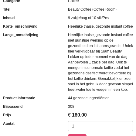
Categorie
Coffee
Titel
Beauty Coffee (Coffee Room)
Inhoud
9 zakje/bag of 10 stk/Pcs
Korte_omschrijving
Heerlijke thaise, gezonde instant coffee
Lange_omschrijving
Heerlijke thaise, gezonde instant coffee
met gunstige werking op de
gezondheid en lichaamsgewicht. Uniek
hier verkrijgbaar bij Siam Beauty.
Lekker op ieder moment van de dag.
Aanbevolen 1 zakje per dag. Ook te
mengen met normale koffie zodat het
gezondheidseffect wordt bevorderd bij
het koffie drinken. Gemakkelijk en zeer
snel in het gebruik door gewoon simpel
heet water toe te voegen in een kop.
Product informatie
44 gezonde ingrediënten
Bijpassend
308
€
180,00
Prijs
Aantal: