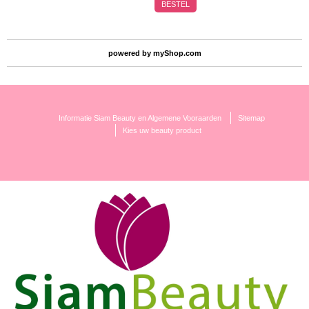
BESTEL
powered by
myShop.com
Informatie Siam Beauty en Algemene Vooraarden
Sitemap
Kies uw beauty product