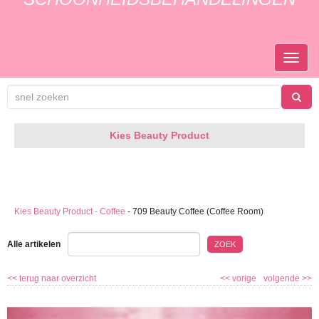
TOGGL
NAVIGA
Kies Beauty Product
Kies Beauty Product - Coffee
-
709 Beauty Coffee (Coffee Room)
Alle artikelen
ZOEK
<<
terug naar overzicht
<<
vorige
volgende
>>