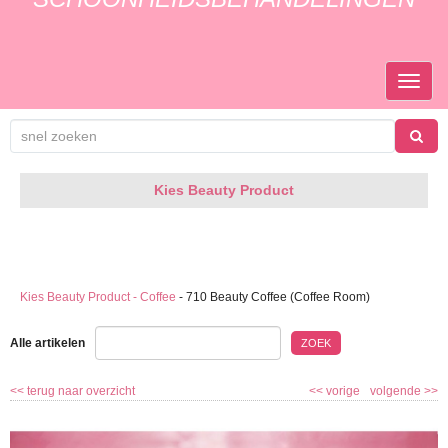
TOGGL
NAVIGA
Kies Beauty Product
Kies Beauty Product - Coffee
-
710 Beauty Coffee (Coffee Room)
Alle artikelen
ZOEK
<<
terug naar overzicht
<<
vorige
volgende
>>