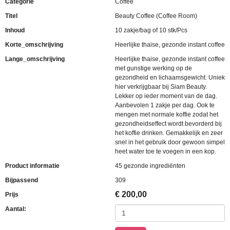
Categorie
Coffee
Titel
Beauty Coffee (Coffee Room)
Inhoud
10 zakje/bag of 10 stk/Pcs
Korte_omschrijving
Heerlijke thaise, gezonde instant coffee
Lange_omschrijving
Heerlijke thaise, gezonde instant coffee
met gunstige werking op de
gezondheid en lichaamsgewicht. Uniek
hier verkrijgbaar bij Siam Beauty.
Lekker op ieder moment van de dag.
Aanbevolen 1 zakje per dag. Ook te
mengen met normale koffie zodat het
gezondheidseffect wordt bevorderd bij
het koffie drinken. Gemakkelijk en zeer
snel in het gebruik door gewoon simpel
heet water toe te voegen in een kop.
Product informatie
45 gezonde ingrediënten
Bijpassend
309
€
200,00
Prijs
Aantal: