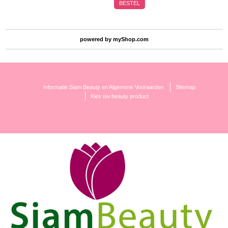
BESTEL
powered by
myShop.com
Informatie Siam Beauty en Algemene Vooraarden
Sitemap
Kies uw beauty product