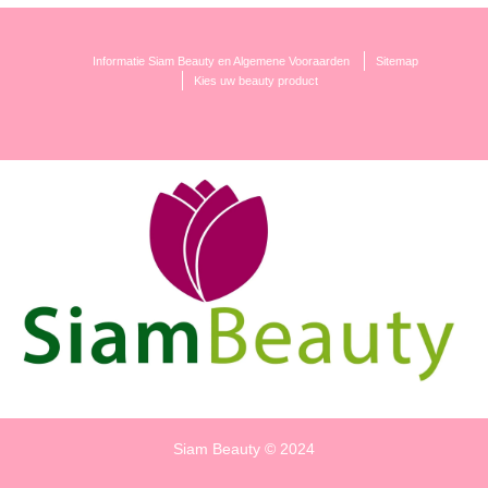
Informatie Siam Beauty en Algemene Vooraarden
Sitemap
Kies uw beauty product
Siam Beauty © 2024