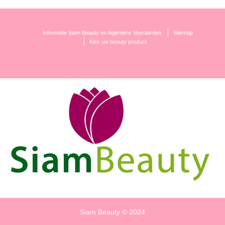
Informatie Siam Beauty en Algemene Vooraarden
Sitemap
Kies uw beauty product
Siam Beauty © 2024