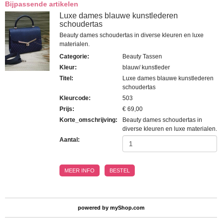
Bijpassende artikelen
Luxe dames blauwe kunstlederen
schoudertas
Beauty dames schoudertas in diverse kleuren en luxe
materialen.
Categorie
:
Beauty Tassen
Kleur
:
blauw/ kunstleder
Titel
:
Luxe dames blauwe kunstlederen
schoudertas
Kleurcode
:
503
Prijs
:
€ 69,00
Korte_omschrijving
:
Beauty dames schoudertas in
diverse kleuren en luxe materialen.
Aantal:
MEER INFO
BESTEL
powered by
myShop.com