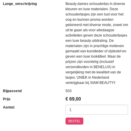
Lange_omschrijving
Beauty dames schoudertas in diverse
kleuren en luxe materialen. Deze
schoudertasjes zijn een lust voor het
oog en kunnen proma worden
gebineerd met diverse mode, zowel om
uit te gaan als voor alledaagse
activiteiten geven deze schoudertasjes
een luxe beauty uitstraling. De
materialen zijn in prachtige motieven
gemaakt van kunstleder of zijdestof en
geven een luxe look&feel. Maar de
prijzen zijn voordelig (inclusief
verzendkosten in BENELUX) in
vergelijking met de kwaliteit van de
tasjes. UNIEK in Nederland
verkrijgbaar bij SIAM BEAUTY!!
Bijpassend
503
€
69,00
Prijs
Aantal:
BESTEL