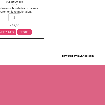
10x19x25 cm
507
 dames schoudertas in diverse
euren en luxe materialen.
€
69,00
MEER INFO
BESTEL
powered by
myShop.com