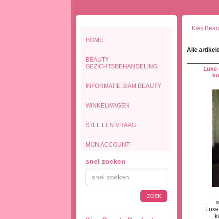
Kies Beau
HOME
Alle artikel
BEAUTY
GEZICHTSBEHANDELING
Luxe 
ku
INFORMATIE SIAM BEAUTY
WINKELWAGEN
STEL EEN VRAAG
MIJN ACCOUNT
snel zoeken
ZOEK
w
Luxe
k