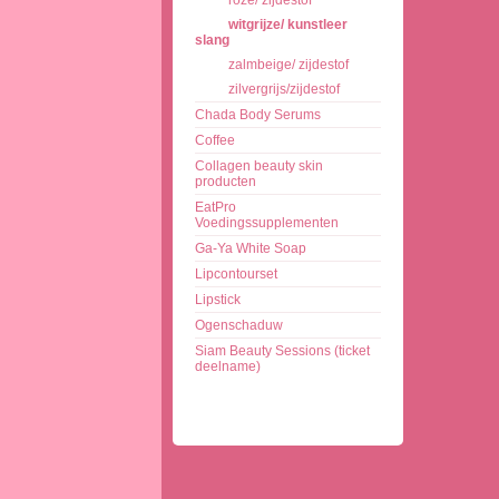
roze/ zijdestof
witgrijze/ kunstleer
slang
zalmbeige/ zijdestof
zilvergrijs/zijdestof
Chada Body Serums
Coffee
Collagen beauty skin
producten
EatPro
Voedingssupplementen
Ga-Ya White Soap
Lipcontourset
Lipstick
Ogenschaduw
Siam Beauty Sessions (ticket
deelname)