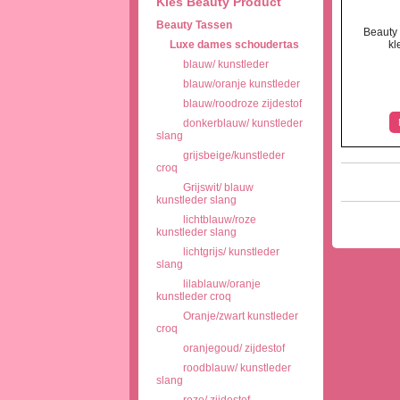
Kies Beauty Product
Beauty Tassen
Beauty
Luxe dames schoudertas
kl
blauw/ kunstleder
blauw/oranje kunstleder
blauw/roodroze zijdestof
donkerblauw/ kunstleder
slang
grijsbeige/kunstleder
croq
Grijswit/ blauw
kunstleder slang
lichtblauw/roze
kunstleder slang
lichtgrijs/ kunstleder
slang
lilablauw/oranje
kunstleder croq
Oranje/zwart kunstleder
croq
oranjegoud/ zijdestof
roodblauw/ kunstleder
slang