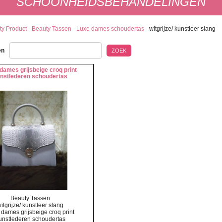
SCHOONHEIDSBEHANDELINGEN
ty Product - Beauty Tassen
-
Luxe dames schoudertas
-
witgrijze/ kunstleer slang
en
ZOEK
dames grijsbeige croq print
nstlederen schoudertas
Beauty Tassen
itgrijze/ kunstleer slang
 dames grijsbeige croq print
unstlederen schoudertas