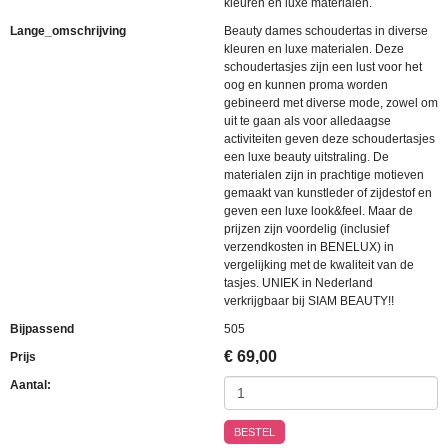
kleuren en luxe materialen.
Lange_omschrijving
Beauty dames schoudertas in diverse
kleuren en luxe materialen. Deze
schoudertasjes zijn een lust voor het
oog en kunnen proma worden
gebineerd met diverse mode, zowel om
uit te gaan als voor alledaagse
activiteiten geven deze schoudertasjes
een luxe beauty uitstraling. De
materialen zijn in prachtige motieven
gemaakt van kunstleder of zijdestof en
geven een luxe look&feel. Maar de
prijzen zijn voordelig (inclusief
verzendkosten in BENELUX) in
vergelijking met de kwaliteit van de
tasjes. UNIEK in Nederland
verkrijgbaar bij SIAM BEAUTY!!
Bijpassend
505
€
69,00
Prijs
Aantal:
BESTEL