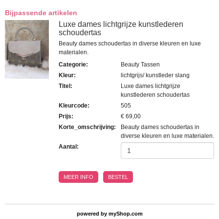
Bijpassende artikelen
Luxe dames lichtgrijze kunstlederen
schoudertas
Beauty dames schoudertas in diverse kleuren en luxe
materialen.
Categorie
:
Beauty Tassen
Kleur
:
lichtgrijs/ kunstleder slang
Titel
:
Luxe dames lichtgrijze
kunstlederen schoudertas
Kleurcode
:
505
Prijs
:
€ 69,00
Korte_omschrijving
:
Beauty dames schoudertas in
diverse kleuren en luxe materialen.
Aantal:
MEER INFO
BESTEL
powered by
myShop.com