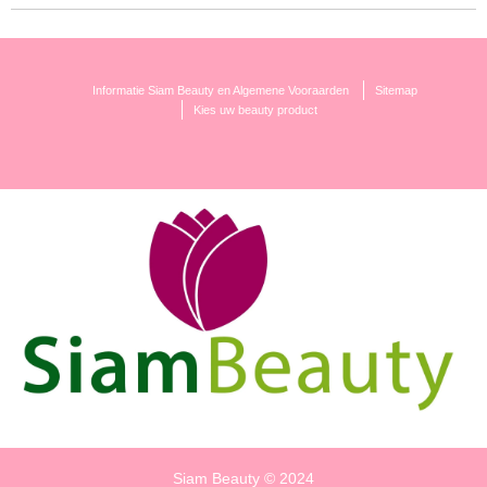
Informatie Siam Beauty en Algemene Vooraarden
Sitemap
Kies uw beauty product
Siam Beauty © 2024