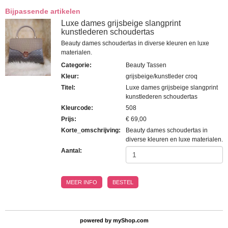
Bijpassende artikelen
Luxe dames grijsbeige slangprint
kunstlederen schoudertas
Beauty dames schoudertas in diverse kleuren en luxe
materialen.
Categorie
:
Beauty Tassen
Kleur
:
grijsbeige/kunstleder croq
Titel
:
Luxe dames grijsbeige slangprint
kunstlederen schoudertas
Kleurcode
:
508
Prijs
:
€ 69,00
Korte_omschrijving
:
Beauty dames schoudertas in
diverse kleuren en luxe materialen.
Aantal:
MEER INFO
BESTEL
powered by
myShop.com