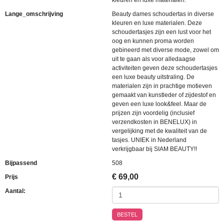
kleuren en luxe materialen.
Lange_omschrijving
Beauty dames schoudertas in diverse
kleuren en luxe materialen. Deze
schoudertasjes zijn een lust voor het
oog en kunnen proma worden
gebineerd met diverse mode, zowel om
uit te gaan als voor alledaagse
activiteiten geven deze schoudertasjes
een luxe beauty uitstraling. De
materialen zijn in prachtige motieven
gemaakt van kunstleder of zijdestof en
geven een luxe look&feel. Maar de
prijzen zijn voordelig (inclusief
verzendkosten in BENELUX) in
vergelijking met de kwaliteit van de
tasjes. UNIEK in Nederland
verkrijgbaar bij SIAM BEAUTY!!
Bijpassend
508
€
69,00
Prijs
Aantal:
BESTEL