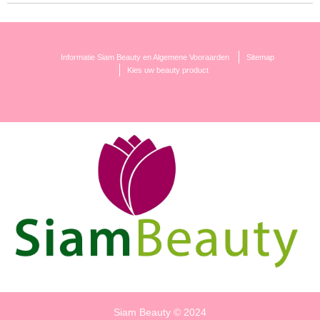
Informatie Siam Beauty en Algemene Vooraarden
Sitemap
Kies uw beauty product
Siam Beauty © 2024