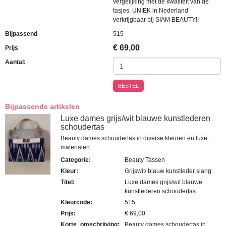
vergelijking met de kwaliteit van de
tasjes. UNIEK in Nederland
verkrijgbaar bij SIAM BEAUTY!!
Bijpassend
515
€
69,00
Prijs
Aantal:
BESTEL
Bijpassende artikelen
Luxe dames grijs/wit blauwe kunstlederen
schoudertas
Beauty dames schoudertas in diverse kleuren en luxe
materialen.
Categorie
:
Beauty Tassen
Kleur
:
Grijswit/ blauw kunstleder slang
Titel
:
Luxe dames grijs/wit blauwe
kunstlederen schoudertas
Kleurcode
:
515
Prijs
:
€ 69,00
Korte_omschrijving
:
Beauty dames schoudertas in