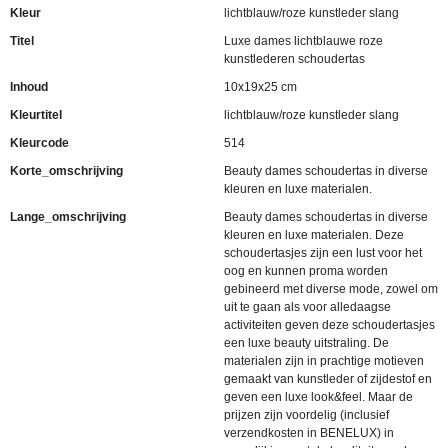
Kleur
lichtblauw/roze kunstleder slang
Titel
Luxe dames lichtblauwe roze
kunstlederen schoudertas
Inhoud
10x19x25 cm
Kleurtitel
lichtblauw/roze kunstleder slang
Kleurcode
514
Korte_omschrijving
Beauty dames schoudertas in diverse
kleuren en luxe materialen.
Lange_omschrijving
Beauty dames schoudertas in diverse
kleuren en luxe materialen. Deze
schoudertasjes zijn een lust voor het
oog en kunnen proma worden
gebineerd met diverse mode, zowel om
uit te gaan als voor alledaagse
activiteiten geven deze schoudertasjes
een luxe beauty uitstraling. De
materialen zijn in prachtige motieven
gemaakt van kunstleder of zijdestof en
geven een luxe look&feel. Maar de
prijzen zijn voordelig (inclusief
verzendkosten in BENELUX) in