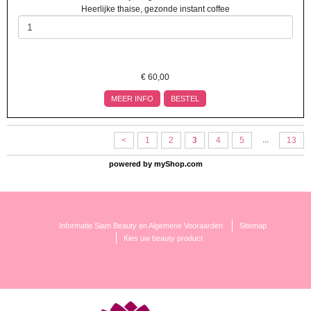
Heerlijke thaise, gezonde instant coffee
€
60,00
MEER INFO
BESTEL
...
<
1
2
3
4
5
13
powered by
myShop.com
Informatie Siam Beauty en Algemene Vooraarden
Sitemap
Kies uw beauty product