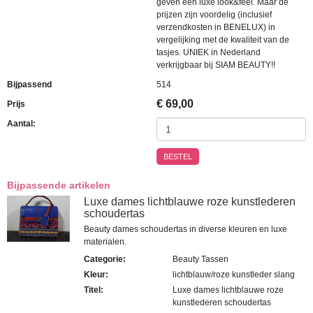
geven een luxe look&feel. Maar de
prijzen zijn voordelig (inclusief
verzendkosten in BENELUX) in
vergelijking met de kwaliteit van de
tasjes. UNIEK in Nederland
verkrijgbaar bij SIAM BEAUTY!!
Bijpassend
514
€
69,00
Prijs
Aantal:
BESTEL
Bijpassende artikelen
Luxe dames lichtblauwe roze kunstlederen
schoudertas
Beauty dames schoudertas in diverse kleuren en luxe
materialen.
Categorie
:
Beauty Tassen
Kleur
:
lichtblauw/roze kunstleder slang
Titel
:
Luxe dames lichtblauwe roze
kunstlederen schoudertas