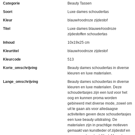
Categorie
Beauty Tassen
Soort
Luxe dames schoudertas
Kleur
blauw/roodroze zijdestof
Titel
Luxe dames blauwe/roodroze
zijdestoffen schoudertas
Inhoud
10x19x25 cm
Kleurtitel
blauw/roodroze zijdestof
Kleurcode
513
Korte_omschrijving
Beauty dames schoudertas in diverse
kleuren en luxe materialen.
Lange_omschrijving
Beauty dames schoudertas in diverse
kleuren en luxe materialen. Deze
schoudertasjes zijn een lust voor het
oog en kunnen proma worden
gebineerd met diverse mode, zowel om
uit te gaan als voor alledaagse
activiteiten geven deze schoudertasjes
een luxe beauty uitstraling. De
materialen zijn in prachtige motieven
gemaakt van kunstleder of zijdestof en