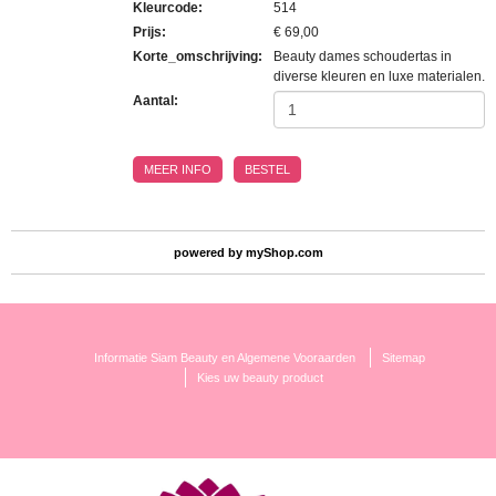
Kleurcode
:
514
Prijs
:
€ 69,00
Korte_omschrijving
:
Beauty dames schoudertas in
diverse kleuren en luxe materialen.
Aantal:
MEER INFO
BESTEL
powered by
myShop.com
Informatie Siam Beauty en Algemene Vooraarden
Sitemap
Kies uw beauty product