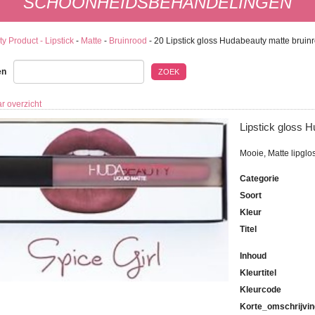
SCHOONHEIDSBEHANDELINGEN
y Product - Lipstick
-
Matte
-
Bruinrood
-
20 Lipstick gloss Hudabeauty matte bruin
en
ZOEK
r overzicht
Lipstick gloss 
Mooie, Matte lipglos
Categorie
Soort
Kleur
Titel
Inhoud
Kleurtitel
Kleurcode
Korte_omschrijvin