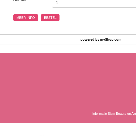
MEER INFO
BESTEL
powered by
myShop.com
Informatie Siam Beauty en A