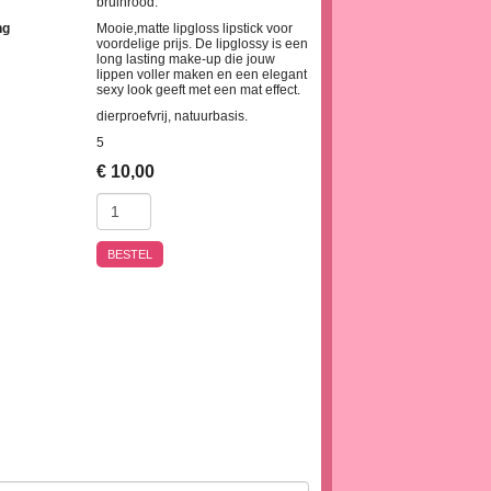
bruinrood.
ng
Mooie,matte lipgloss lipstick voor
voordelige prijs. De lipglossy is een
long lasting make-up die jouw
lippen voller maken en een elegant
sexy look geeft met een mat effect.
dierproefvrij, natuurbasis.
5
€
10,00
BESTEL