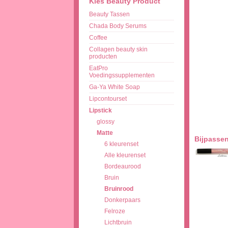
Kies Beauty Product
Beauty Tassen
Chada Body Serums
Coffee
Collagen beauty skin
producten
EatPro
Voedingssupplementen
Ga-Ya White Soap
Lipcontourset
Lipstick
glossy
Matte
Bijpassen
6 kleurenset
Alle kleurenset
Bordeaurood
Bruin
Bruinrood
Donkerpaars
Felroze
Lichtbruin