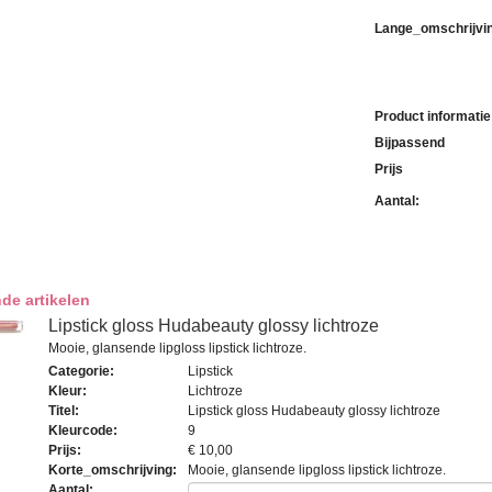
Lange_omschrijvi
Product informatie
Bijpassend
Prijs
Aantal:
de artikelen
Lipstick gloss Hudabeauty glossy lichtroze
Mooie, glansende lipgloss lipstick lichtroze.
Categorie
:
Lipstick
Kleur
:
Lichtroze
Titel
:
Lipstick gloss Hudabeauty glossy lichtroze
Kleurcode
:
9
Prijs
:
€ 10,00
Korte_omschrijving
:
Mooie, glansende lipgloss lipstick lichtroze.
Aantal: