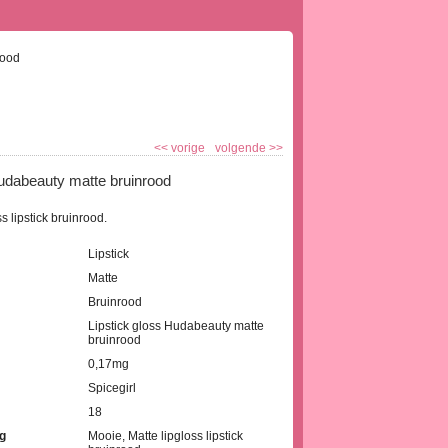
rood
<<
vorige
volgende
>>
Hudabeauty matte bruinrood
s lipstick bruinrood.
Lipstick
Matte
Bruinrood
Lipstick gloss Hudabeauty matte
bruinrood
0,17mg
Spicegirl
18
g
Mooie, Matte lipgloss lipstick