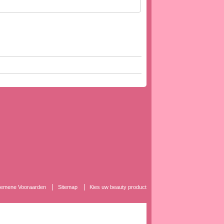
lgemene Vooraarden
Sitemap
Kies uw beauty product