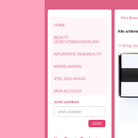
Kies Beaut
HOME
Alle artikel
BEAUTY
GEZICHTSBEHANDELING
<<
terug naa
INFORMATIE SIAM BEAUTY
WINKELWAGEN
STEL EEN VRAAG
MIJN ACCOUNT
snel zoeken
ZOEK