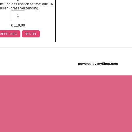
0
e lipgloss lipstick set met alle 16
euren (gratis verzending)
€
119,00
MEER INFO
BESTEL
powered by
myShop.com