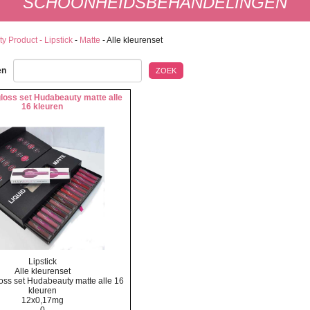
SCHOONHEIDSBEHANDELINGEN
y Product - Lipstick
-
Matte
-
Alle kleurenset
en
ZOEK
gloss set Hudabeauty matte alle
16 kleuren
Lipstick
Alle kleurenset
loss set Hudabeauty matte alle 16
kleuren
12x0,17mg