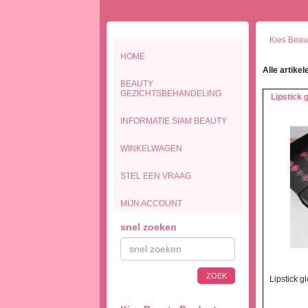
Kies Beaut
HOME
Alle artikel
BEAUTY
GEZICHTSBEHANDELING
Lipstick 
INFORMATIE SIAM BEAUTY
WINKELWAGEN
STEL EEN VRAAG
MIJN ACCOUNT
snel zoeken
ZOEK
Lipstick g