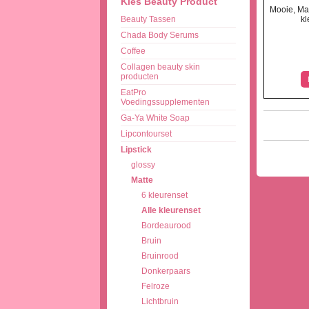
Kies Beauty Product
Mooie, Matt
Beauty Tassen
kl
Chada Body Serums
Coffee
Collagen beauty skin
producten
EatPro
Voedingssupplementen
Ga-Ya White Soap
Lipcontourset
Lipstick
glossy
Matte
6 kleurenset
Alle kleurenset
Bordeaurood
Bruin
Bruinrood
Donkerpaars
Felroze
Lichtbruin