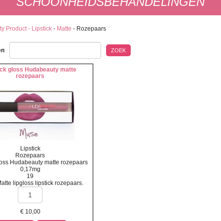
SCHOONHEIDSBEHANDELINGEN
y Product - Lipstick
-
Matte
-
Rozepaars
en
ZOEK
ick gloss Hudabeauty matte
rozepaars
Lipstick
Rozepaars
gloss Hudabeauty matte rozepaars
0,17mg
19
atte lipgloss lipstick rozepaars.
€
10,00