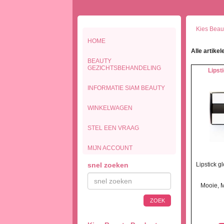
Kies Beaut
HOME
Alle artikel
BEAUTY
GEZICHTSBEHANDELING
Lipst
INFORMATIE SIAM BEAUTY
WINKELWAGEN
STEL EEN VRAAG
MIJN ACCOUNT
snel zoeken
Lipstick 
Mooie, M
ZOEK