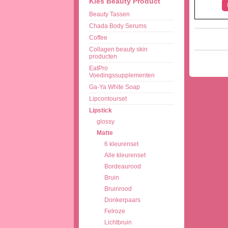
Kies Beauty Product
Beauty Tassen
Chada Body Serums
Coffee
Collagen beauty skin
producten
EatPro
Voedingssupplementen
Ga-Ya White Soap
Lipcontourset
Lipstick
glossy
Matte
6 kleurenset
Alle kleurenset
Bordeaurood
Bruin
Bruinrood
Donkerpaars
Felroze
Lichtbruin