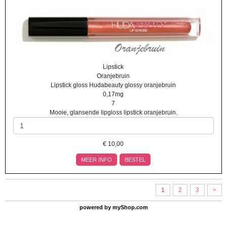
Lipstick
Oranjebruin
Lipstick gloss Hudabeauty glossy oranjebruin
0,17mg
7
Mooie, glansende lipgloss lipstick oranjebruin.
€
10,00
MEER INFO
BESTEL
1
2
3
>
powered by
myShop.com