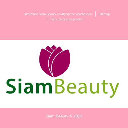
Informatie Siam Beauty en Algemene Vooraarden
Sitemap
Kies uw beauty product
Siam Beauty © 2024