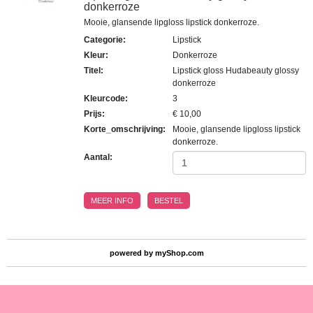
donkerroze
Mooie, glansende lipgloss lipstick donkerroze.
Categorie
:
Lipstick
Kleur
:
Donkerroze
Titel
:
Lipstick gloss Hudabeauty glossy
donkerroze
Kleurcode
:
3
Prijs
:
€ 10,00
Korte_omschrijving
:
Mooie, glansende lipgloss lipstick
donkerroze.
Aantal:
MEER INFO
BESTEL
powered by
myShop.com