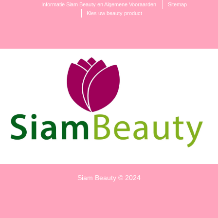
Informatie Siam Beauty en Algemene Vooraarden
Sitemap
Kies uw beauty product
Siam Beauty © 2024