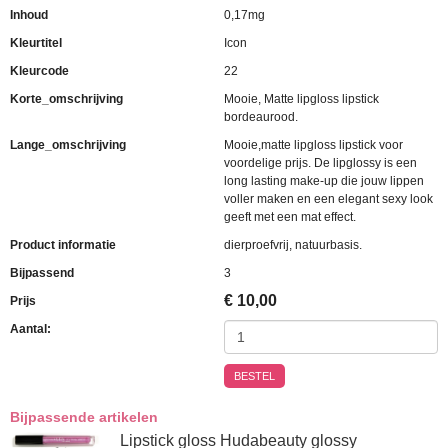
Inhoud
0,17mg
Kleurtitel
Icon
Kleurcode
22
Korte_omschrijving
Mooie, Matte lipgloss lipstick
bordeaurood.
Lange_omschrijving
Mooie,matte lipgloss lipstick voor
voordelige prijs. De lipglossy is een
long lasting make-up die jouw lippen
voller maken en een elegant sexy look
geeft met een mat effect.
Product informatie
dierproefvrij, natuurbasis.
Bijpassend
3
€
10,00
Prijs
Aantal:
BESTEL
Bijpassende artikelen
Lipstick gloss Hudabeauty glossy