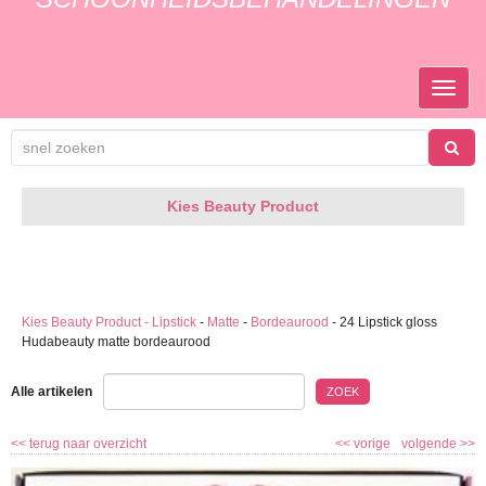
TOGGL
NAVIGA
Kies Beauty Product
Kies Beauty Product - Lipstick
-
Matte
-
Bordeaurood
-
24 Lipstick gloss
Hudabeauty matte bordeaurood
Alle artikelen
ZOEK
<<
terug naar overzicht
<<
vorige
volgende
>>