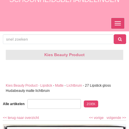
TOGGL
NAVIGA
Kies Beauty Product
Kies Beauty Product - Lipstick
-
Matte
-
Lichtbruin
-
27 Lipstick gloss
Hudabeauty matte lichtbruin
Alle artikelen
ZOEK
<<
terug naar overzicht
<<
vorige
volgende
>>