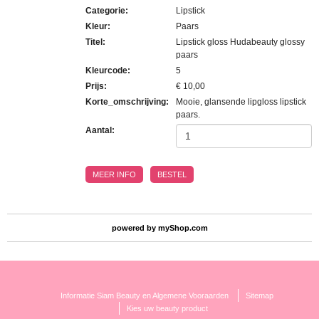
Categorie
:
Lipstick
Kleur
:
Paars
Titel
:
Lipstick gloss Hudabeauty glossy
paars
Kleurcode
:
5
Prijs
:
€ 10,00
Korte_omschrijving
:
Mooie, glansende lipgloss lipstick
paars.
Aantal:
MEER INFO
BESTEL
powered by
myShop.com
Informatie Siam Beauty en Algemene Vooraarden
Sitemap
Kies uw beauty product