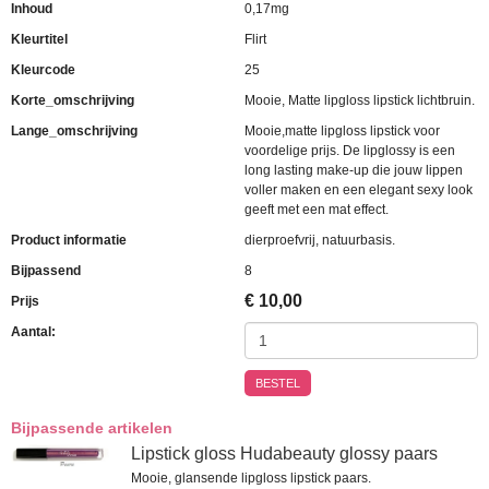
Inhoud
0,17mg
Kleurtitel
Flirt
Kleurcode
25
Korte_omschrijving
Mooie, Matte lipgloss lipstick lichtbruin.
Lange_omschrijving
Mooie,matte lipgloss lipstick voor
voordelige prijs. De lipglossy is een
long lasting make-up die jouw lippen
voller maken en een elegant sexy look
geeft met een mat effect.
Product informatie
dierproefvrij, natuurbasis.
Bijpassend
8
€
10,00
Prijs
Aantal:
BESTEL
Bijpassende artikelen
Lipstick gloss Hudabeauty glossy paars
Mooie, glansende lipgloss lipstick paars.