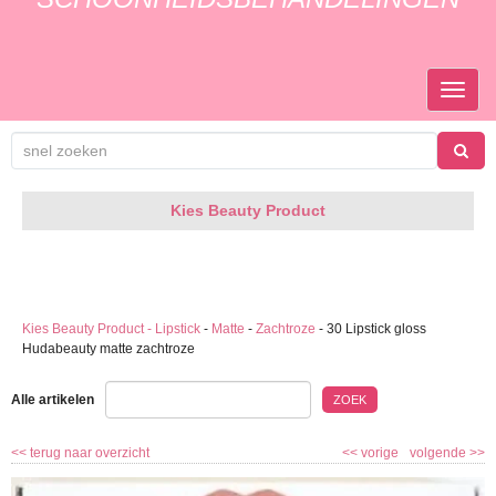
TOGGL
NAVIGA
Kies Beauty Product
Kies Beauty Product - Lipstick
-
Matte
-
Zachtroze
-
30 Lipstick gloss
Hudabeauty matte zachtroze
Alle artikelen
ZOEK
<<
terug naar overzicht
<<
vorige
volgende
>>