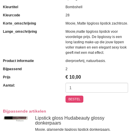
Kleurtitel
Bombshell
Kleurcode
28
Korte_omschrijving
Mooie, Matte lipgloss lipstick zachtroze.
Lange_omschrijving
Mooie,matte lipgloss lipstick voor
voordelige prijs. De lipglossy is een
long lasting make-up die jouw lippen
voller maken en een elegant sexy look
geeft met een mat effect.
Product informatie
dierproefvrij, natuurbasis.
Bijpassend
2
€
10,00
Prijs
Aantal:
BESTEL
Bijpassende artikelen
Lipstick gloss Hudabeauty glossy
donkerpaars
Mooie, glansende lipgloss lipstick donkerpaars.