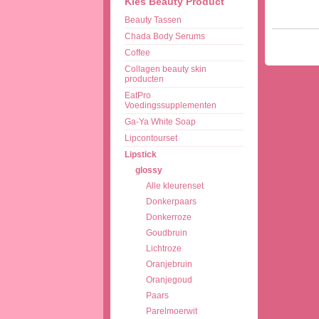
Kies Beauty Product
Beauty Tassen
Chada Body Serums
Coffee
Collagen beauty skin
producten
EatPro
Voedingssupplementen
Ga-Ya White Soap
Lipcontourset
Lipstick
glossy
Alle kleurenset
Donkerpaars
Donkerroze
Goudbruin
Lichtroze
Oranjebruin
Oranjegoud
Paars
Parelmoerwit