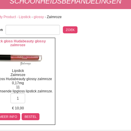
SCHOONHEIDSBEHANDELINGEN
y Product - Lipstick
-
glossy
-
Zalmroze
en
ZOEK
ick gloss Hudabeauty glossy
zalmroze
Lipstick
Zalmroze
gloss Hudabeauty glossy zalmroze
0,17mg
11
nsende lipgloss lipstick zalmroze.
€
10,00
MEER INFO
BESTEL