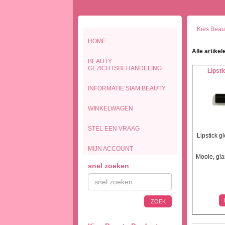
Kies Beaut
HOME
Alle artikel
BEAUTY
GEZICHTSBEHANDELING
Lipst
INFORMATIE SIAM BEAUTY
WINKELWAGEN
STEL EEN VRAAG
Lipstick 
MIJN ACCOUNT
Mooie, gla
snel zoeken
ZOEK