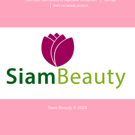
Informatie Siam Beauty en Algemene Vooraarden
Sitemap
Kies uw beauty product
Siam Beauty © 2024